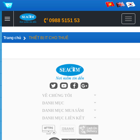
Menu
0988 5151 53
Trang chủ
THIẾT BỊ IT CHO THUÊ
VỀ CHÚNG TÔI
DANH MỤC
DANH MỤC MUA SẮM
DANH MỤC LIÊN KẾT