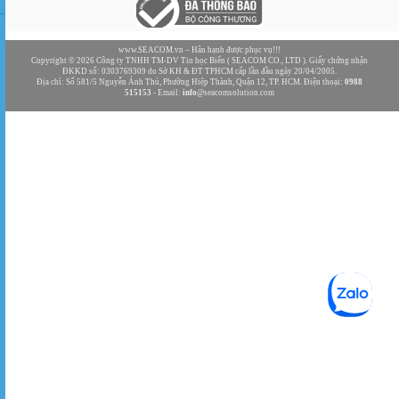
www.SEACOM.vn
– Hân hạnh được phục vụ!!!
Copyright © 2026 Công ty TNHH TM-DV
Tin học Biển
(
SEACOM CO., LTD
). Giấy chứng nhận
ĐKKD số:
0303769309
do Sở KH & ĐT TPHCM cấp lần đầu ngày 20/04/2005.
Địa chỉ:
Số 581/5 Nguyễn Ảnh Thủ, Phường Hiệp Thành, Quận 12, TP. HCM
. Điện thoại:
0988
515153
- Email:
info
@seacomsolution.com