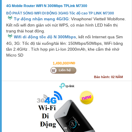
4G Mobile Router WIFI N 300Mbps TPLink M7300
BỘ PHÁT SÓNG WIFI DI ĐỘNG 3G/4G Tốc độ cao T
P LINK M7300
Tự động nhận mạng 4G/3G
: Vinaphone/ Viettel/ Mobifone.
Kết nối wifi đơn giản với nút WPS, có màn hình LED hiển thị
trạng thái hoạt động.
Wifi di động tốc độ N 300Mbps
, kết nối Internet qua Sim
4G, 3G: Tốc độ tải xuống/tải lên: 150Mbps/50Mbps, WiFi băng
tần 2.4GHz . Tích hợp pin Li-Ion 2000mAh, khe cắm thẻ nhớ
Micro SD
1,490,000
VND
Bảo hành: 02 NĂM