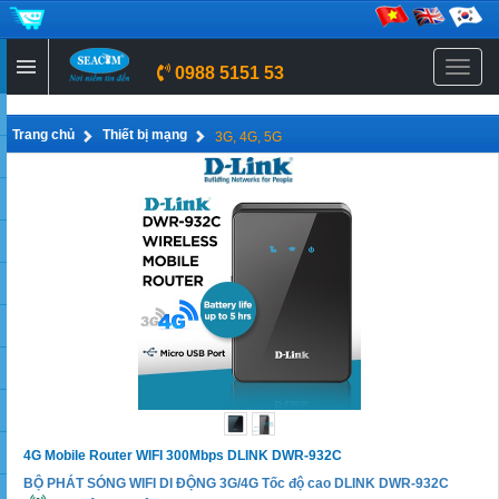
Menu
0988 5151 53
Trang chủ
Thiết bị mạng
3G, 4G, 5G
4G Mobile Router WIFI 300Mbps DLINK DWR-932C
BỘ PHÁT SÓNG WIFI DI ĐỘNG 3G/4G Tốc độ cao DLINK DWR-932C