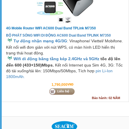
4G Mobile Router WIFI AC600 Dual Band TPLink M7350
BỘ PHÁT SÓNG WIFI DI ĐỘNG AC600 Dual Band TPLINK M7350
Tự động nhận mạng 4G/3G
: Vinaphone/ Viettel/ Mobifone.
Kết nối wifi đơn giản với nút WPS, có màn hình LED hiển thị
trạng thái hoạt động.
Wifi di động băng tầng kép 2.4GHz và 5GHz
tốc độ lên
đến 600 (433+150)Mbps.
Kết nối Internet qua Sim 4G, 3G: Tốc
độ tải xuống/tải lên: 150Mbps/50Mbps, Tích hợp
pin Li-Ion
1800mAh.
1,790,000
VND
Bảo hành: 02 NĂM