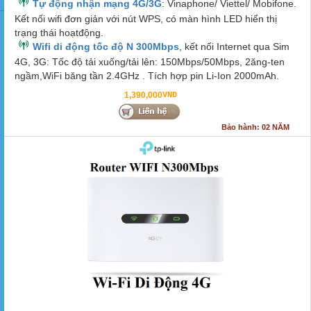
Tự động nhận mạng 4G/3G
: Vinaphone/ Viettel/ Mobifone.
Kết nối wifi đơn giản với nút WPS, có màn hình LED hiển thị
trạng thái hoạtđộng.
Wifi di động tốc độ N 300Mbps
, kết nối Internet qua Sim
4G, 3G: Tốc độ tải xuống/tải lên: 150Mbps/50Mbps, 2ăng-ten
ngầm,WiFi băng tần 2.4GHz . Tích hợp pin Li-Ion 2000mAh.
1,390,000
VND
Bảo hành: 02 NĂM