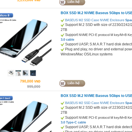
1,155,000
VND
BOX SSD M.2 NVME Baseus 5Gbps to USB
BASEUS M2 SSD Case NVME Enclosure
Spac
Support M.2 SSD with size of 2230/2242
2TB
Support
NVME PCI-E protocol M key/M+B Ke
3.0 cable
Support UASP, S.M.A.R.T hard disk detect
Plug and play, no driver and external powe
Windows/Mac OS/Linux systems
790,000
VND
995,000
BOX SSD M.2 NVME Baseus 5Gbps to USB
BASEUS M2 SSD Case NVME Enclosure
Spac
Support M.2 SSD with size of 2230/2242
2TB
Support
NVME PCI-E protocol M key/M+B Ke
3.0 Type-C cable
Support UASP, S.M.A.R.T hard disk detect