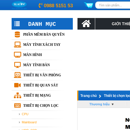
0988 5151 53
DANH MỤC
GIỚI THI
PHẦN MỀM BẢN QUYỀN
MÁY TÍNH XÁCH TAY
MÀN HÌNH
MÁY TÍNH BÀN
BOX SSD M.2 NVME Baseus 
Type-C
THIẾT BỊ VĂN PHÒNG
THIẾT BỊ QUAN SÁT
790,000
VND
THIẾT BỊ MẠNG
Trang chủ
Thiết bị chọn lọ
Thương hiệu
THIẾT BỊ CHỌN LỌC
CPU
Mainboard