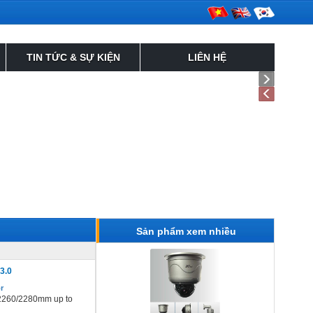
TIN TỨC & SỰ KIỆN
LIÊN HỆ
Ugreen 10Gbps to USB
BOX SSD M.2 SATA Ugreen 5Gbps to USB 3.0
nd Type-C
,000
750,000
VND
VND
Sản phẩm xem nhiều
3.0
or
/2260/2280mm up to