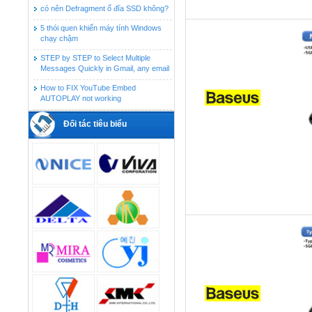
có nên Defragment ổ đĩa SSD không?
5 thói quen khiến máy tính Windows
chạy chậm
STEP by STEP to Select Multiple
Messages Quickly in Gmail, any email
How to FIX YouTube Embed
AUTOPLAY not working
Đối tác tiêu biểu