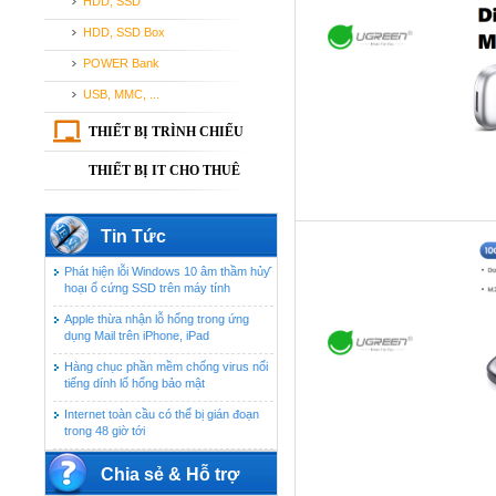
HDD, SSD
HDD, SSD Box
POWER Bank
USB, MMC, ...
THIẾT BỊ TRÌNH CHIẾU
THIẾT BỊ IT CHO THUÊ
Tin Tức
Phát hiện lỗi Windows 10 âm thầm hủ‌ƴ
hoạ‌ı ổ cứng SSD trên máy tính
Apple thừa nhận lỗ hổng trong ứng
dụng Mail trên iPhone, iPad
Hàng chục phần mềm chống virus nổi
tiếng dính lổ hổng bảo mật
Internet toàn cầu có thể bị gián đoạn
trong 48 giờ tới
Chia sẻ & Hỗ trợ