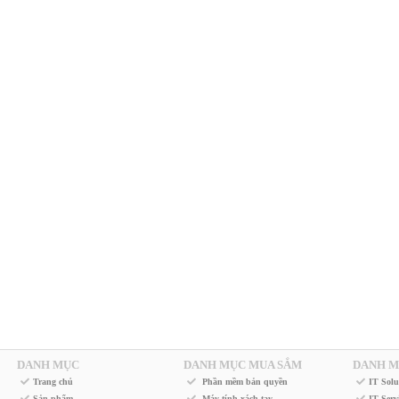
DANH MỤC
DANH MỤC MUA SẮM
DANH M
Trang chủ
Phần mềm bản quyền
IT Solu
Sản phẩm
Máy tính xách tay
IT Serv