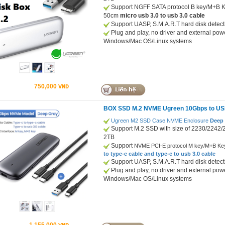
Support NGFF SATA protocol B key/M+B K
50cm
micro usb 3.0 to usb 3.0 cable
Support UASP, S.M.A.R.T hard disk detect
Plug and play, no driver and external powe
Windows/Mac OS/Linux systems
750,000
VND
BOX SSD M.2 NVME Ugreen 10Gbps to USB
Ugreen M2 SSD Case NVME Enclosure
Deep 
Support M.2 SSD with size of 2230/2242
2TB
Support
NVME PCI-E protocol M key/M+B Ke
to type-c cable and type-c
to usb 3.0 cable
Support UASP, S.M.A.R.T hard disk detect
Plug and play, no driver and external powe
Windows/Mac OS/Linux systems