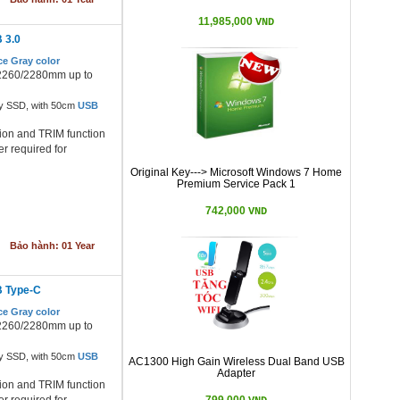
11,985,000
VND
 3.0
e Gray color
/2260/2280mm up to
y SSD, with 50cm
USB
ion and TRIM function
r required for
Original Key---> Microsoft Windows 7 Home
Premium Service Pack 1
742,000
VND
Bảo hành: 01 Year
 Type-C
e Gray color
/2260/2280mm up to
y SSD, with 50cm
USB
AC1300 High Gain Wireless Dual Band USB
Adapter
ion and TRIM function