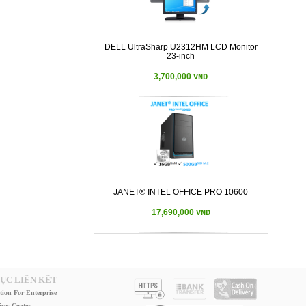
DELL UltraSharp U2312HM LCD Monitor
23-inch
3,700,000
VND
JANET® INTEL OFFICE PRO 10600
17,690,000
VND
ỤC LIÊN KẾT
tion For Enterprise
ices Center