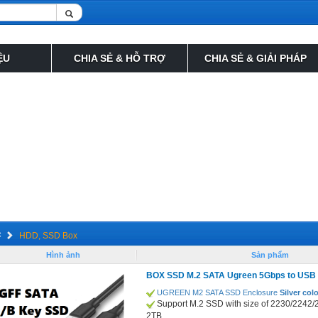
ỆU
CHIA SẺ & HỖ TRỢ
CHIA SẺ & GIẢI PHÁP
5Gbps to USB
BOX SSD M.2 NVME Baseus 5Gbps to USB 3.0
BOX SSD M.2 NVME 
3.0 a
790,000
1,155
VND
c
HDD, SSD Box
Hình ảnh
Sản phẩm
BOX SSD M.2 SATA Ugreen 5Gbps to USB 
UGREEN M2 SATA SSD Enclosure
Silver col
Support M.2 SSD with size of 2230/2242
2TB