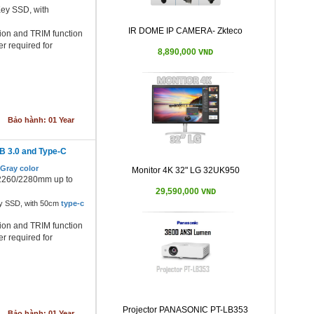
ey SSD, with
IR DOME IP CAMERA- Zkteco
ion and TRIM function
r required for
8,890,000
VND
Bảo hành: 01 Year
 3.0 and Type-C
Gray color
Monitor 4K 32" LG 32UK950
/2260/2280mm up to
29,590,000
VND
y SSD, with 50cm
type-c
ion and TRIM function
r required for
Projector PANASONIC PT-LB353
Bảo hành: 01 Year