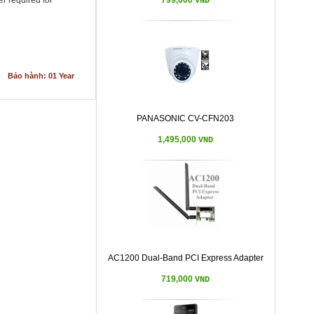
r required for
799,000
VND
Bảo hành: 01 Year
PANASONIC CV-CFN203
1,495,000
VND
AC1200 Dual-Band PCI Express Adapter
719,000
VND