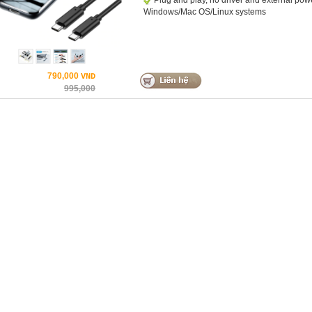
Plug and play, no driver and external powe
Windows/Mac OS/Linux systems
790,000
VND
995,000