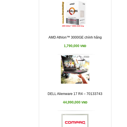
AMD Athlon™ 3000GE chính hãng
1,790,000
VND
DELL Alienware 17 R4 – 70133743
44,990,000
VND