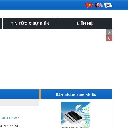
TIN TỨC & SỰ KIỆN
LIÊN HỆ
Sản phẩm xem nhiều
 Dock G4 A/P
USB
3.0
; 1*USB