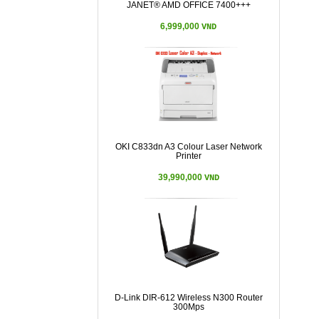
JANET® AMD OFFICE 7400+++
6,999,000
VND
OKI C833dn A3 Colour Laser Network
Printer
39,990,000
VND
D-Link DIR-612 Wireless N300 Router
300Mps