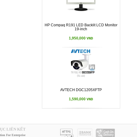
HP Compaq R191 LED Backlit LCD Monitor
19-inch
1,950,000
VND
AVTECH DGC1205XFTP
1,590,000
VND
ỤC LIÊN KẾT
tion For Enterprise