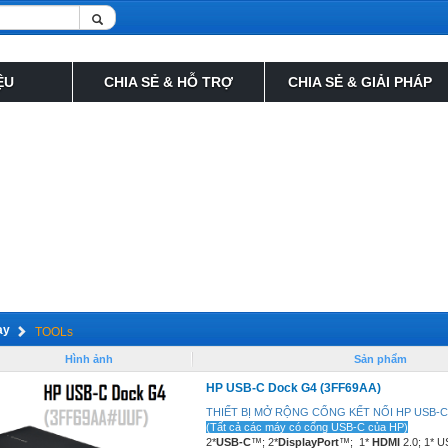
ỆU
CHIA SẺ & HỖ TRỢ
CHIA SẺ & GIẢI PHÁP
ay
TOOLs
Hình ảnh
Sản phẩm
HP USB-C Dock G4 (3FF69AA)
THIẾT BỊ MỞ RỘNG CỔNG KẾT NỐI
HP USB-C
(Tất cả các máy có cổng USB-C của HP)
2*
USB-C
™; 2*
DisplayPort
™; 1*
HDMI
2.0; 1* 