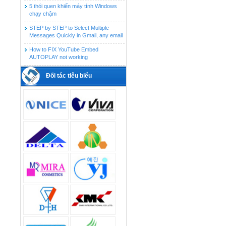
5 thói quen khiến máy tính Windows
chạy chậm
STEP by STEP to Select Multiple
Messages Quickly in Gmail, any email
How to FIX YouTube Embed
AUTOPLAY not working
Đối tác tiêu biểu