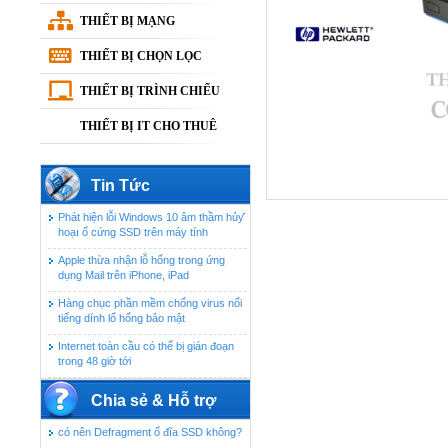
THIẾT BỊ MẠNG
THIẾT BỊ CHỌN LỌC
THIẾT BỊ TRÌNH CHIẾU
THIẾT BỊ IT CHO THUÊ
Tin Tức
Phát hiện lỗi Windows 10 âm thầm hủ‌ƴ
hoạ‌ı ổ cứng SSD trên máy tính
Apple thừa nhận lỗ hổng trong ứng
dụng Mail trên iPhone, iPad
Hàng chục phần mềm chống virus nổi
tiếng dính lổ hổng bảo mật
Internet toàn cầu có thể bị gián đoạn
trong 48 giờ tới
Chia sẻ & Hỗ trợ
có nên Defragment ổ đĩa SSD không?