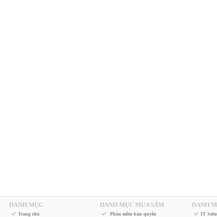
DANH MỤC
DANH MỤC MUA SẮM
DANH M
Trang chủ
Phần mềm bản quyền
IT Solu