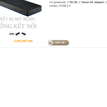
3.0 (powered); 1*
RJ-45
; 1*
Smart AC adapter
; 
combo; 2*USB 2.0
4,290,000
VND