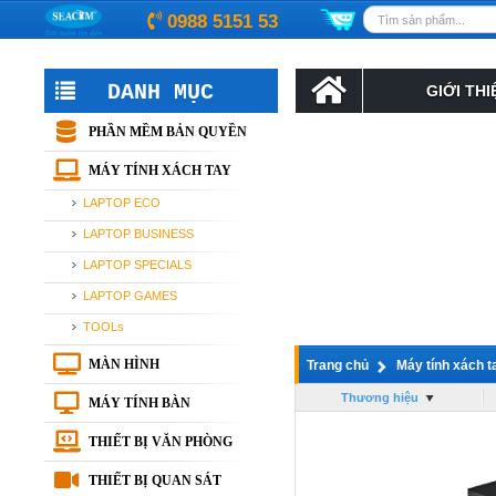
0988 5151 53
DANH MỤC
GIỚI THI
PHẦN MỀM BẢN QUYỀN
MÁY TÍNH XÁCH TAY
LAPTOP ECO
LAPTOP BUSINESS
LAPTOP SPECIALS
LAPTOP GAMES
TOOLs
MÀN HÌNH
Trang chủ
Máy tính xách t
Thương hiệu
MÁY TÍNH BÀN
THIẾT BỊ VĂN PHÒNG
THIẾT BỊ QUAN SÁT